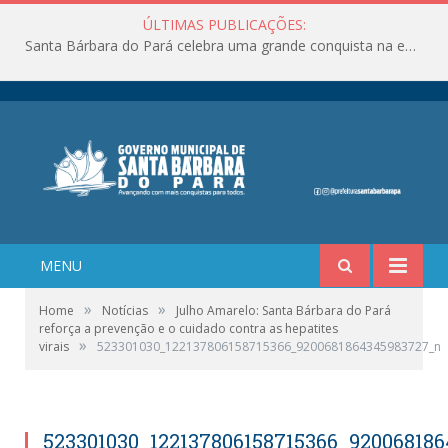
ÚLTIMAS PUBLICAÇÕES:
Santa Bárbara do Pará celebra uma grande conquista na educação!
MENU
»
»
Home
Notícias
Julho Amarelo: Santa Bárbara do Pará
reforça a prevenção e o cuidado contra as hepatites
»
virais
523301030_122137806158715366_9200681864345983727_n
523301030_122137806158715366_92006818