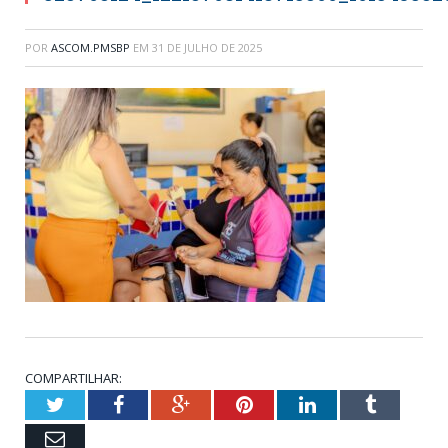
POR
ASCOM.PMSBP
EM
31 DE JULHO DE 2025
COMPARTILHAR:
Twitter
Facebook
Google+
Pinterest
LinkedIn
Tumblr
Email