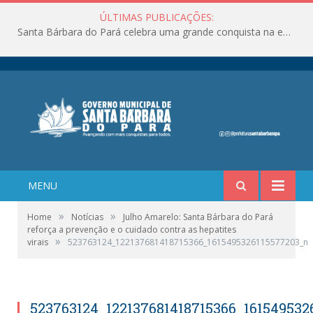
ÚLTIMAS PUBLICAÇÕES:
Santa Bárbara do Pará celebra uma grande conquista na educação!
MENU
»
»
Home
Notícias
Julho Amarelo: Santa Bárbara do Pará
reforça a prevenção e o cuidado contra as hepatites
»
virais
523763124_122137681418715366_1615495326115577203_n
523763124_122137681418715366_161549532