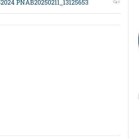
2024 PNAB20250211_13125653
0