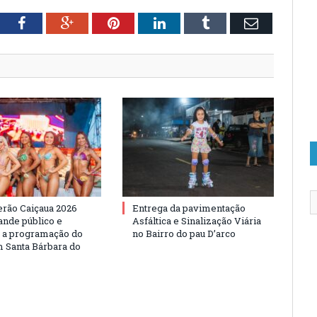
tter
Facebook
Google+
Pinterest
LinkedIn
Tumblr
Email
erão Caiçaua 2026
Entrega da pavimentação
ande público e
Asfáltica e Sinalização Viária
e a programação do
no Bairro do pau D’arco
 Santa Bárbara do