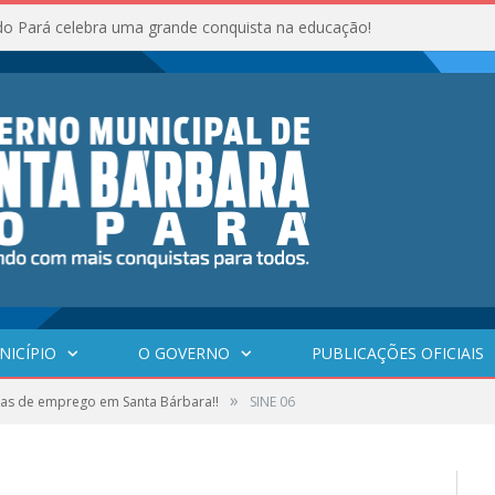
do Pará celebra uma grande conquista na educação!
NICÍPIO
O GOVERNO
PUBLICAÇÕES OFICIAIS
»
gas de emprego em Santa Bárbara!!
SINE 06