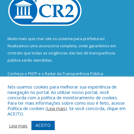
Muito mais que
criar site
ou
sistema para prefeituras
!
Realizamos uma
assessoria
completa, onde garantimos em
contrato que todas as exigências das
leis de transparência
pública
serão atendidas.
Conheça o
PNTP
e o
Radar da Transparência Pública
Nós usamos cookies para melhorar sua experiência de
navegação no portal. Ao utilizar nosso portal, você
concorda com a política de monitoramento de cookies.
Para ter mais informações sobre como isso é feito, acesse
Todos os direitos reservados a Prefeitura Municipal de Santa
Política de cookies (
Leia mais
). Se você concorda, clique em
Bárbara do Pará.
ACEITO.
Mapa do Site
Acessar Área Administrativa
ACEITO
Leia mais
Acessar Webmail