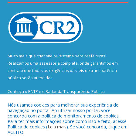
Muito mais que
criar site
ou
sistema para prefeituras
!
Realizamos uma
assessoria
completa, onde garantimos em
contrato que todas as exigências das
leis de transparência
pública
serão atendidas.
Conheça o
PNTP
e o
Radar da Transparência Pública
Nós usamos cookies para melhorar sua experiência de
navegação no portal. Ao utilizar nosso portal, você
concorda com a política de monitoramento de cookies.
Para ter mais informações sobre como isso é feito, acesse
Todos os direitos reservados a Prefeitura Municipal de Santa
Política de cookies (
Leia mais
). Se você concorda, clique em
Bárbara do Pará.
ACEITO.