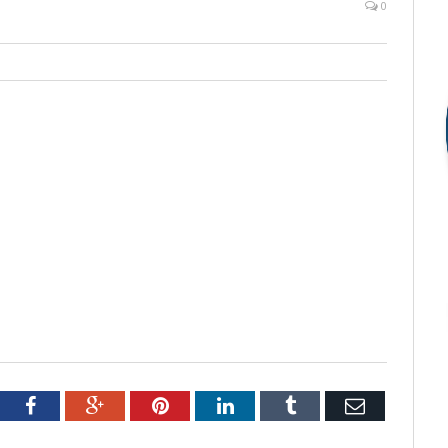
0
tter
Facebook
Google+
Pinterest
LinkedIn
Tumblr
Email