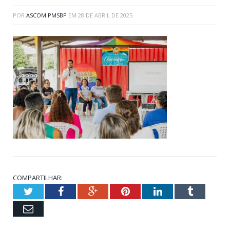
POR
ASCOM.PMSBP
EM
28 DE ABRIL DE 2025
COMPARTILHAR:
Twitter
Facebook
Google+
Pinterest
LinkedIn
Tumblr
Email