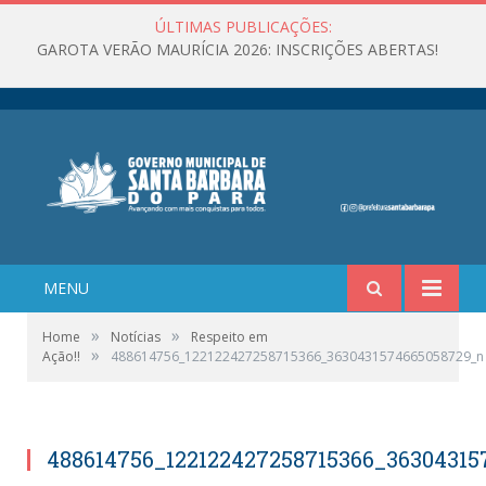
ÚLTIMAS PUBLICAÇÕES:
GAROTA VERÃO MAURÍCIA 2026: INSCRIÇÕES ABERTAS!
MENU
»
»
Home
Notícias
Respeito em
»
Ação!!
488614756_122122427258715366_3630431574665058729_n
488614756_122122427258715366_3630431