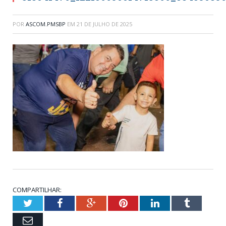
POR
ASCOM.PMSBP
EM
21 DE JULHO DE 2025
COMPARTILHAR:
Twitter
Facebook
Google+
Pinterest
LinkedIn
Tumblr
Email