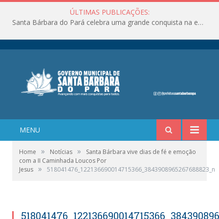
ÚLTIMAS PUBLICAÇÕES:
Santa Bárbara do Pará celebra uma grande conquista na educação!
MENU
»
»
Home
Notícias
Santa Bárbara vive dias de fé e emoção
com a II Caminhada Loucos Por
»
Jesus
518041476_122136690014715366_3843908965267688823_n
518041476_122136690014715366_38439089