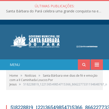
ÚLTIMAS PUBLICAÇÕES:
Santa Bárbara do Pará celebra uma grande conquista na educação!
MENU
»
»
Home
Notícias
Santa Bárbara vive dias de fé e emoção
com a II Caminhada Loucos Por
»
Jesus
518228819_122136549854715366_8662277331194848767_n
518228819_122136549854715366_86622773