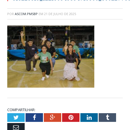
POR
ASCOM.PMSBP
EM
21 DE JULHO DE 2025
COMPARTILHAR:
Twitter
Facebook
Google+
Pinterest
LinkedIn
Tumblr
Email