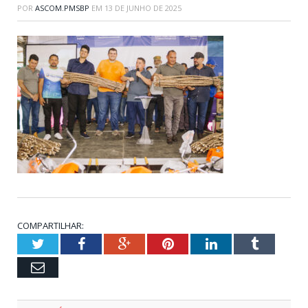
POR
ASCOM.PMSBP
EM
13 DE JUNHO DE 2025
COMPARTILHAR:
Twitter
Facebook
Google+
Pinterest
LinkedIn
Tumblr
Email