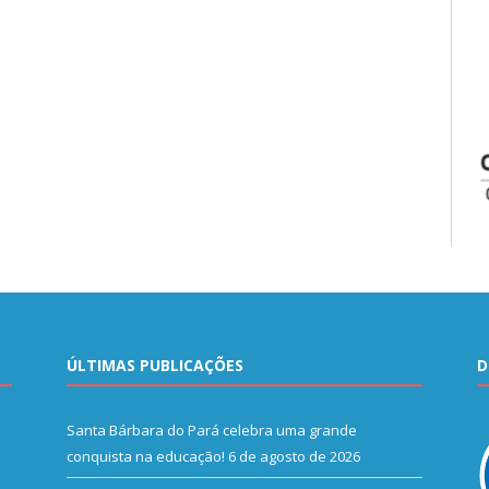
ÚLTIMAS PUBLICAÇÕES
D
Santa Bárbara do Pará celebra uma grande
conquista na educação!
6 de agosto de 2026