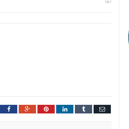
0
tter
Facebook
Google+
Pinterest
LinkedIn
Tumblr
Email