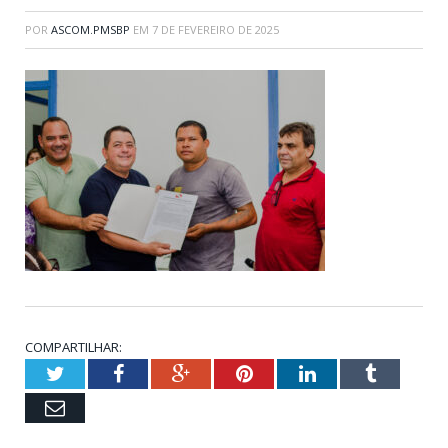
POR
ASCOM.PMSBP
EM
7 DE FEVEREIRO DE 2025
COMPARTILHAR:
Twitter
Facebook
Google+
Pinterest
LinkedIn
Tumblr
Email