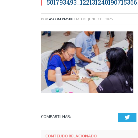
501793493_12213124019071536
POR
ASCOM.PMSBP
EM
3 DE JUNHO DE 2025
COMPARTILHAR:
Twi
CONTEÚDO RELACIONADO