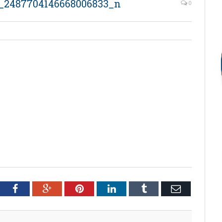
6_2487704146668006833_n
0
tter
Facebook
Google+
Pinterest
LinkedIn
Tumblr
Email