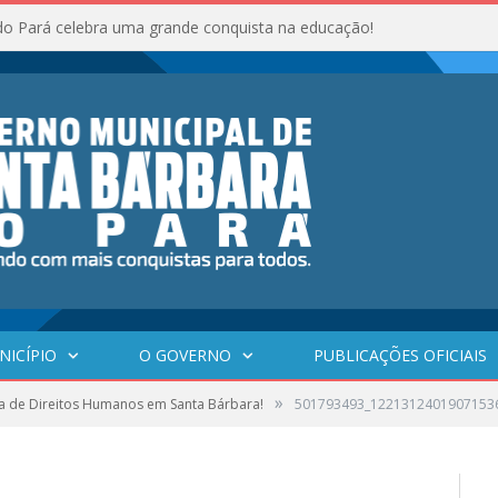
do Pará celebra uma grande conquista na educação!
NICÍPIO
O GOVERNO
PUBLICAÇÕES OFICIAIS
»
a de Direitos Humanos em Santa Bárbara!
501793493_1221312401907153