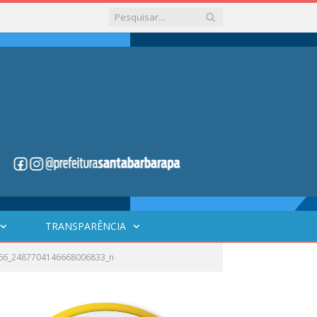
TRANSPARÊNCIA
66_2487704146668006833_n