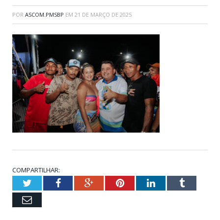
POR
ASCOM.PMSBP
EM
21 DE MARÇO DE 2025
COMPARTILHAR:
Twitter
Facebook
Google+
Pinterest
LinkedIn
Tumblr
Email