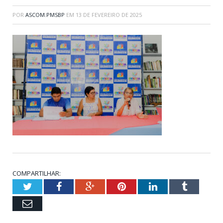
POR
ASCOM.PMSBP
EM
13 DE FEVEREIRO DE 2025
COMPARTILHAR:
Twitter
Facebook
Google+
Pinterest
LinkedIn
Tumblr
Email