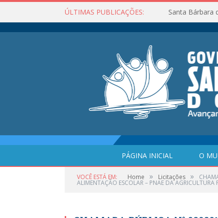
ÚLTIMAS PUBLICAÇÕES:
Santa Bárbara 
PÁGINA INICIAL
O MU
»
»
VOCÊ ESTÁ EM:
Home
Licitações
CHAMA
ALIMENTAÇÃO ESCOLAR – PNAE DA AGRICULTURA F