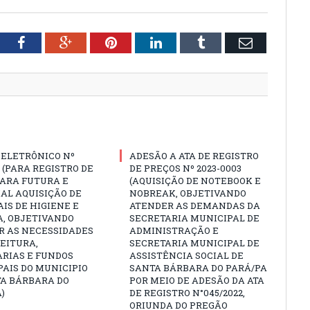
tter
Facebook
Google+
Pinterest
LinkedIn
Tumblr
Email
 ELETRÔNICO Nº
ADESÃO A ATA DE REGISTRO
3 (PARA REGISTRO DE
DE PREÇOS Nº 2023-0003
PARA FUTURA E
(AQUISIÇÃO DE NOTEBOOK E
AL AQUISIÇÃO DE
NOBREAK, OBJETIVANDO
IS DE HIGIENE E
ATENDER AS DEMANDAS DA
A, OBJETIVANDO
SECRETARIA MUNICIPAL DE
R AS NECESSIDADES
ADMINISTRAÇÃO E
EITURA,
SECRETARIA MUNICIPAL DE
ARIAS E FUNDOS
ASSISTÊNCIA SOCIAL DE
AIS DO MUNICIPIO
SANTA BÁRBARA DO PARÁ/PA
TA BÁRBARA DO
POR MEIO DE ADESÃO DA ATA
)
DE REGISTRO N°045/2022,
ORIUNDA DO PREGÃO