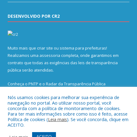
DESENVOLVIDO POR CR2
Muito mais que
criar site
ou
sistema para prefeituras
!
Realizamos uma
assessoria
completa, onde garantimos em
contrato que todas as exigências das
leis de transparência
pública
serão atendidas.
Conheça o
PNTP
e o
Radar da Transparência Pública
Nós usamos cookies para melhorar sua experiência de
navegação no portal. Ao utilizar nosso portal, você
concorda com a política de monitoramento de cookies.
Para ter mais informações sobre como isso é feito, acesse
Todos os direitos reservados a Prefeitura Municipal de Santa
Política de cookies (
Leia mais
). Se você concorda, clique em
Bárbara do Pará.
ACEITO.
Mapa do Site
Acessar Área Administrativa
ACEITO
Leia mais