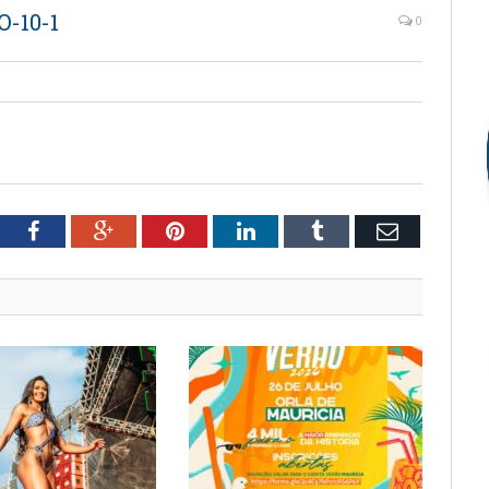
-10-1
0
tter
Facebook
Google+
Pinterest
LinkedIn
Tumblr
Email