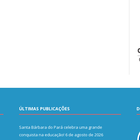
ÚLTIMAS PUBLICAÇÕES
D
Santa Bárbara do Pará celebra uma grande
conquista na educação!
6 de agosto de 2026