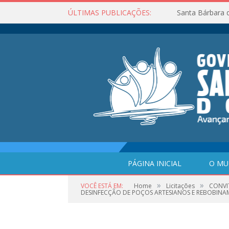
ÚLTIMAS PUBLICAÇÕES:
Santa Bárbara 
PÁGINA INICIAL
O MU
»
»
VOCÊ ESTÁ EM:
Home
Licitações
CONVIT
DESINFECÇÃO DE POÇOS ARTESIANOS E REBOBIN