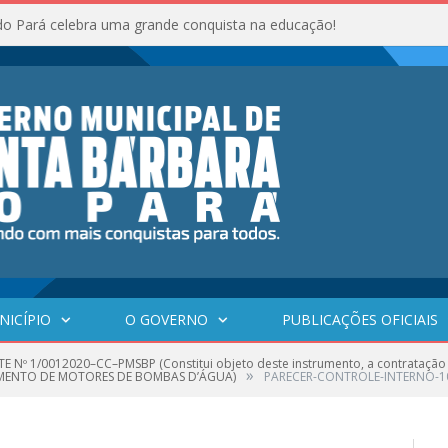
do Pará celebra uma grande conquista na educação!
NICÍPIO
O GOVERNO
PUBLICAÇÕES OFICIAIS
E Nº 1/0012020–CC–PMSBP (Constitui objeto deste instrumento, a contrata
»
AMENTO DE MOTORES DE BOMBAS D’ÁGUA)
PARECER-CONTROLE-INTERNO-1