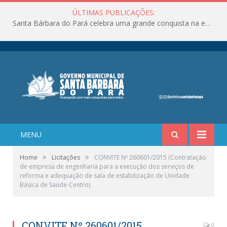
ÚLTIMAS PUBLICAÇÕES:
Santa Bárbara do Pará celebra uma grande conquista na educação!
MENU
»
»
Home
Licitações
CONVITE Nº 260601/2015 (Contratação
de empresa de engenharia para a execução dos serviços de
reforma e adequação de sala de estabilização de Unidade
Básica de Saúde-Centro)
CONVITE Nº 260601/2015
0