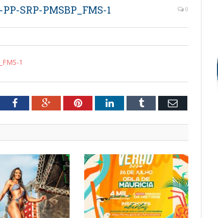
–-PP-SRP-PMSBP_FMS-1
0
_FMS-1
tter
Facebook
Google+
Pinterest
LinkedIn
Tumblr
Email