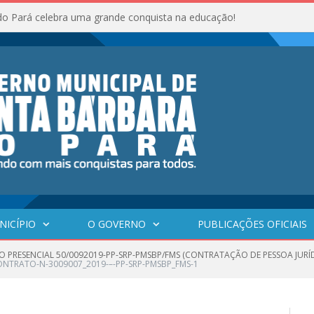
do Pará celebra uma grande conquista na educação!
NICÍPIO
O GOVERNO
PUBLICAÇÕES OFICIAIS
O PRESENCIAL 50/0092019-PP-SRP-PMSBP/FMS (CONTRATAÇÃO DE PESSOA JURÍ
NTRATO-N-3009007_2019-–-PP-SRP-PMSBP_FMS-1