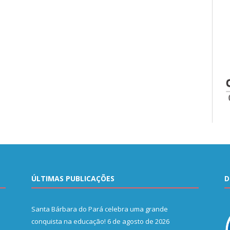
ÚLTIMAS PUBLICAÇÕES
D
Santa Bárbara do Pará celebra uma grande
conquista na educação!
6 de agosto de 2026