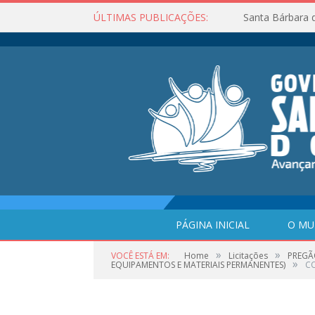
ÚLTIMAS PUBLICAÇÕES:
Santa Bárbara 
PÁGINA INICIAL
O MU
»
»
VOCÊ ESTÁ EM:
Home
Licitações
PREGÃ
»
EQUIPAMENTOS E MATERIAIS PERMANENTES)
CO