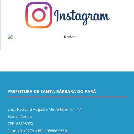
PREFEITURA DE SANTA BÁRBARA DO PARÁ
End.: Rodovia Augusto Meira Filho, km 17
Bairro: Centro
CEP: 68798970
Fone: (91) 3776-1152 / 98886-8558