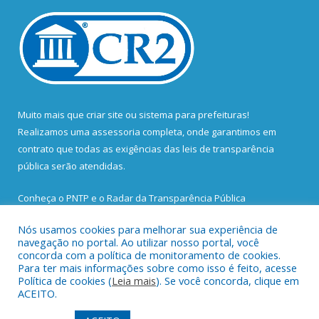
Muito mais que
criar site
ou
sistema para prefeituras
!
Realizamos uma
assessoria
completa, onde garantimos em
contrato que todas as exigências das
leis de transparência
pública
serão atendidas.
Conheça o
PNTP
e o
Radar da Transparência Pública
Nós usamos cookies para melhorar sua experiência de
navegação no portal. Ao utilizar nosso portal, você
concorda com a política de monitoramento de cookies.
Para ter mais informações sobre como isso é feito, acesse
Todos os direitos reservados a Prefeitura Municipal de Santa
Política de cookies (
Leia mais
). Se você concorda, clique em
Bárbara do Pará.
ACEITO.