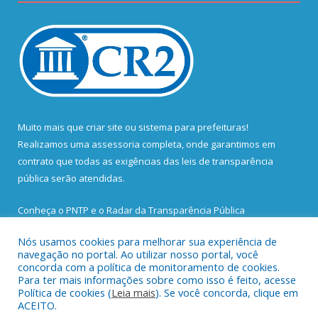
Muito mais que
criar site
ou
sistema para prefeituras
!
Realizamos uma
assessoria
completa, onde garantimos em
contrato que todas as exigências das
leis de transparência
pública
serão atendidas.
Conheça o
PNTP
e o
Radar da Transparência Pública
Nós usamos cookies para melhorar sua experiência de
navegação no portal. Ao utilizar nosso portal, você
concorda com a política de monitoramento de cookies.
Para ter mais informações sobre como isso é feito, acesse
Todos os direitos reservados a Prefeitura Municipal de Santa
Política de cookies (
Leia mais
). Se você concorda, clique em
Bárbara do Pará.
ACEITO.