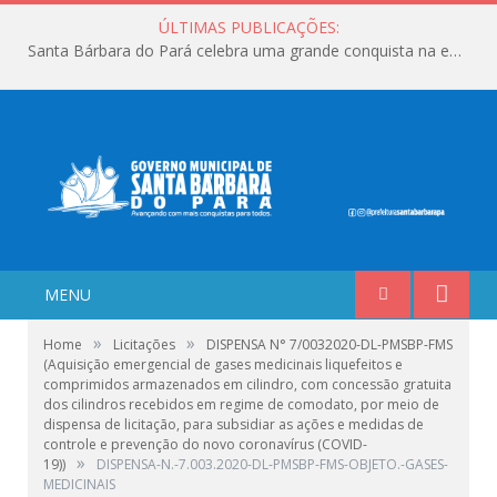
ÚLTIMAS PUBLICAÇÕES:
Santa Bárbara do Pará celebra uma grande conquista na educação!
MENU
»
»
Home
Licitações
DISPENSA N° 7/0032020-DL-PMSBP-FMS
(Aquisição emergencial de gases medicinais liquefeitos e
comprimidos armazenados em cilindro, com concessão gratuita
dos cilindros recebidos em regime de comodato, por meio de
dispensa de licitação, para subsidiar as ações e medidas de
controle e prevenção do novo coronavírus (COVID-
»
19))
DISPENSA-N.-7.003.2020-DL-PMSBP-FMS-OBJETO.-GASES-
MEDICINAIS