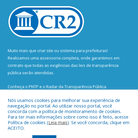
Muito mais que
criar site
ou
sistema para prefeituras
!
Realizamos uma
assessoria
completa, onde garantimos em
contrato que todas as exigências das
leis de transparência
pública
serão atendidas.
Conheça o
PNTP
e o
Radar da Transparência Pública
Nós usamos cookies para melhorar sua experiência de
navegação no portal. Ao utilizar nosso portal, você
concorda com a política de monitoramento de cookies.
Para ter mais informações sobre como isso é feito, acesse
Todos os direitos reservados a Prefeitura Municipal de Santa
Política de cookies (
Leia mais
). Se você concorda, clique em
Bárbara do Pará.
ACEITO.