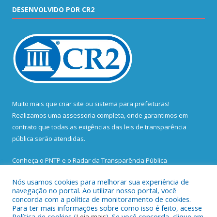
DESENVOLVIDO POR CR2
Muito mais que
criar site
ou
sistema para prefeituras
!
Realizamos uma
assessoria
completa, onde garantimos em
contrato que todas as exigências das
leis de transparência
pública
serão atendidas.
Conheça o
PNTP
e o
Radar da Transparência Pública
Nós usamos cookies para melhorar sua experiência de
navegação no portal. Ao utilizar nosso portal, você
concorda com a política de monitoramento de cookies.
Para ter mais informações sobre como isso é feito, acesse
Todos os direitos reservados a Prefeitura Municipal de Santa
Política de cookies (
Leia mais
). Se você concorda, clique em