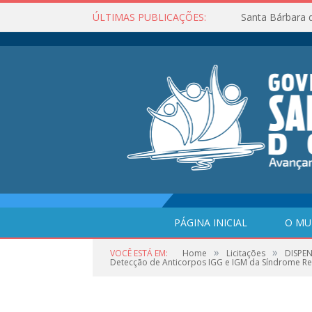
ÚLTIMAS PUBLICAÇÕES:
Santa Bárbara 
PÁGINA INICIAL
O MU
»
»
VOCÊ ESTÁ EM:
Home
Licitações
DISPEN
Detecção de Anticorpos IGG e IGM da Síndrome Res