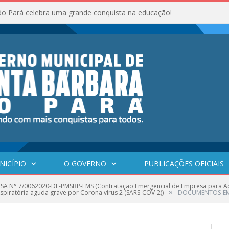
do Pará celebra uma grande conquista na educação!
NICÍPIO
O GOVERNO
PUBLICAÇÕES OFICIAIS
SA N° 7/0062020-DL-PMSBP-FMS (Contratação Emergencial de Empresa para Aqu
»
piratória aguda grave por Corona vírus 2 (SARS-COV-2))
DOCUMENTOS-EM