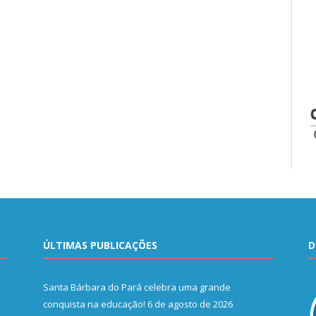
ÚLTIMAS PUBLICAÇÕES
D
Santa Bárbara do Pará celebra uma grande
conquista na educação!
6 de agosto de 2026