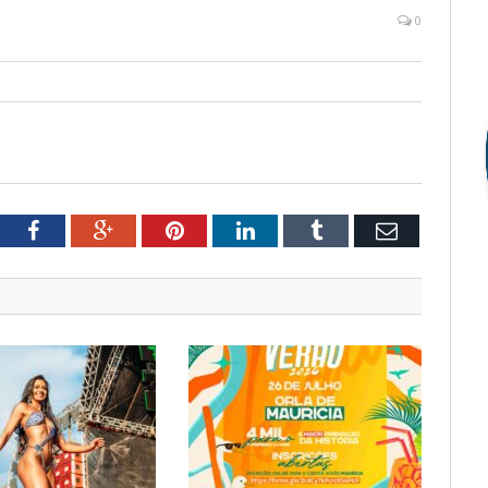
0
tter
Facebook
Google+
Pinterest
LinkedIn
Tumblr
Email