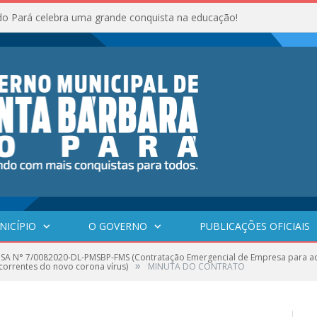
do Pará celebra uma grande conquista na educação!
NICÍPIO
O GOVERNO
PUBLICAÇÕES OFICIAIS
SA N° 7/0082020-DL-PMSBP-FMS (Contratação Emergencial de Empresa para aq
»
correntes do novo corona vírus)
MINUTA DO CONTRATO