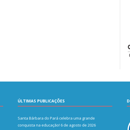
ÚLTIMAS PUBLICAÇÕES
D
Santa Bárbara do Pará celebra uma grande
conquista na educação!
6 de agosto de 2026