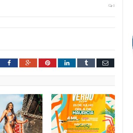
0
tter
Facebook
Google+
Pinterest
LinkedIn
Tumblr
Email