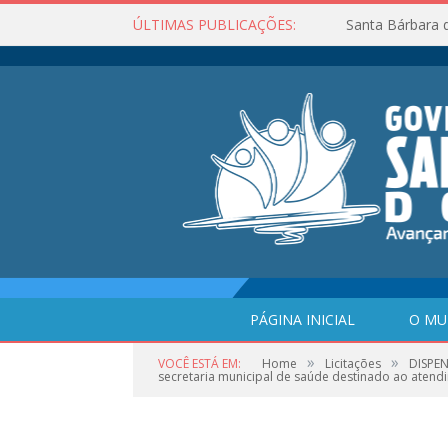
ÚLTIMAS PUBLICAÇÕES:
Santa Bárbara 
PÁGINA INICIAL
O MU
»
»
VOCÊ ESTÁ EM:
Home
Licitações
DISPEN
secretaria municipal de saúde destinado ao atend