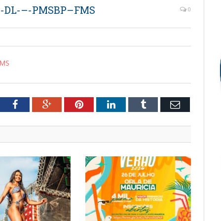
–-DL-–-PMSBP–FMS
0
FMS
tter
Facebook
Google+
Pinterest
LinkedIn
Tumblr
Email