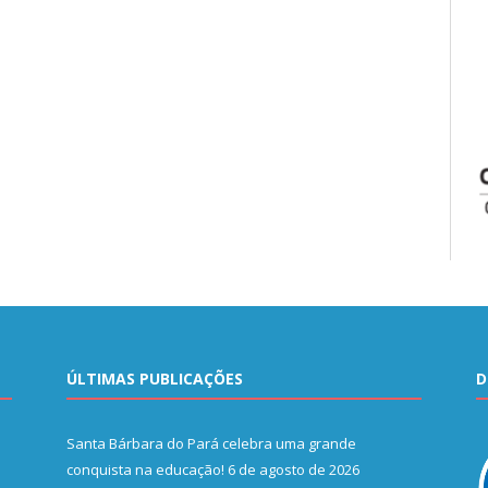
ÚLTIMAS PUBLICAÇÕES
D
Santa Bárbara do Pará celebra uma grande
conquista na educação!
6 de agosto de 2026