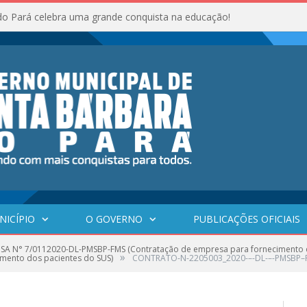
do Pará celebra uma grande conquista na educação!
NICÍPIO
O GOVERNO
PUBLICAÇÕES OFICIAIS
SA N° 7/0112020-DL-PMSBP-FMS (Contratação de empresa para fornecimento 
»
imento dos pacientes do SUS)
CONTRATO-N-2205003_2020-–-DL-–-PMSBP–