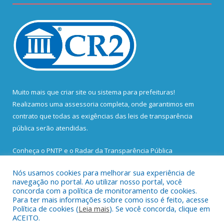
Muito mais que
criar site
ou
sistema para prefeituras
!
Realizamos uma
assessoria
completa, onde garantimos em
contrato que todas as exigências das
leis de transparência
pública
serão atendidas.
Conheça o
PNTP
e o
Radar da Transparência Pública
Nós usamos cookies para melhorar sua experiência de
navegação no portal. Ao utilizar nosso portal, você
concorda com a política de monitoramento de cookies.
Para ter mais informações sobre como isso é feito, acesse
Todos os direitos reservados a Prefeitura Municipal de Santa
Política de cookies (
Leia mais
). Se você concorda, clique em
Bárbara do Pará.
ACEITO.