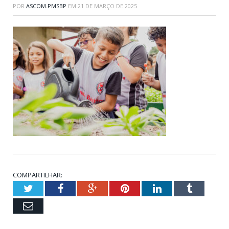
POR
ASCOM.PMSBP
EM
21 DE MARÇO DE 2025
COMPARTILHAR:
Twitter
Facebook
Google+
Pinterest
LinkedIn
Tumblr
Email