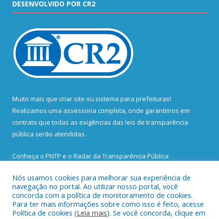
DESENVOLVIDO POR CR2
Muito mais que
criar site
ou
sistema para prefeituras
!
Realizamos uma
assessoria
completa, onde garantimos em
contrato que todas as exigências das
leis de transparência
pública
serão atendidas.
Conheça o
PNTP
e o
Radar da Transparência Pública
Nós usamos cookies para melhorar sua experiência de
navegação no portal. Ao utilizar nosso portal, você
concorda com a política de monitoramento de cookies.
Para ter mais informações sobre como isso é feito, acesse
Todos os direitos reservados a Prefeitura Municipal de Santa
Política de cookies (
Leia mais
). Se você concorda, clique em
Bárbara do Pará.