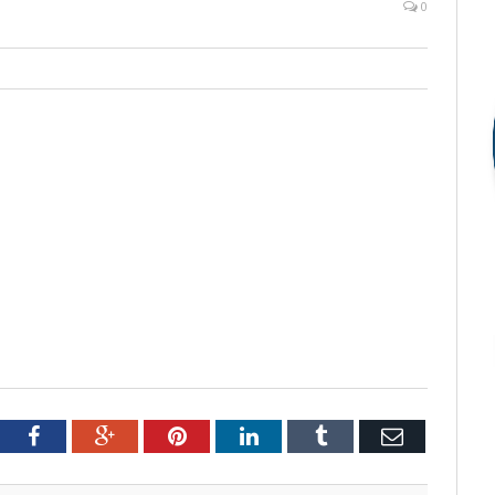
0
tter
Facebook
Google+
Pinterest
LinkedIn
Tumblr
Email