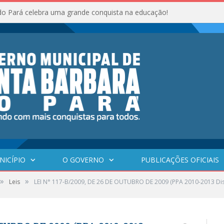
do Pará celebra uma grande conquista na educação!
NICÍPIO
O GOVERNO
PUBLICAÇÕES OFICIAIS
»
»
Leis
LEI N° 117-B/2009, DE 26 DE OUTUBRO DE 2009 (PPA 2010-2013 Dis