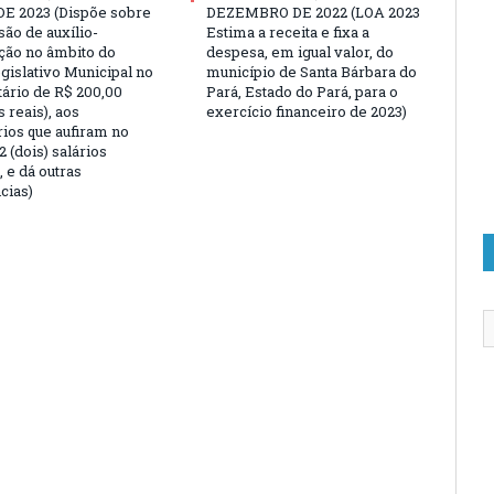
E 2023 (Dispõe sobre
DEZEMBRO DE 2022 (LOA 2023
são de auxílio-
Estima a receita e fixa a
ção no âmbito do
despesa, em igual valor, do
gislativo Municipal no
município de Santa Bárbara do
tário de R$ 200,00
Pará, Estado do Pará, para o
 reais), aos
exercício financeiro de 2023)
rios que aufiram no
 (dois) salários
 e dá outras
cias)