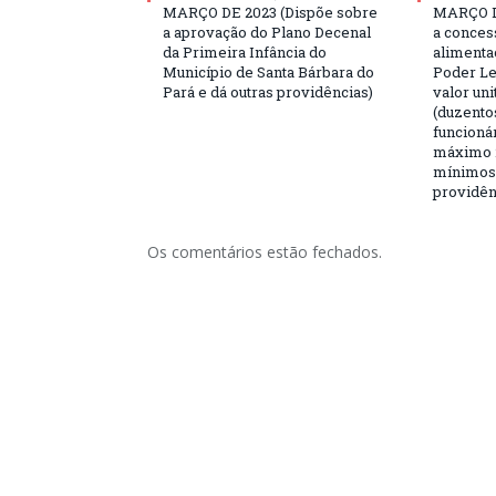
MARÇO DE 2023 (Dispõe sobre
MARÇO D
a aprovação do Plano Decenal
a conces
da Primeira Infância do
alimenta
Município de Santa Bárbara do
Poder Le
Pará e dá outras providências)
valor uni
(duzentos
funcioná
máximo 2
mínimos,
providên
Os comentários estão fechados.