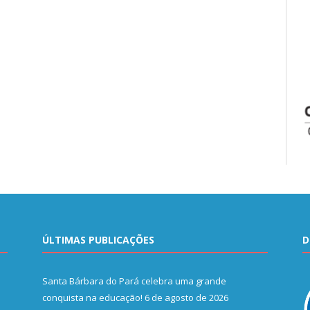
ÚLTIMAS PUBLICAÇÕES
D
Santa Bárbara do Pará celebra uma grande
conquista na educação!
6 de agosto de 2026