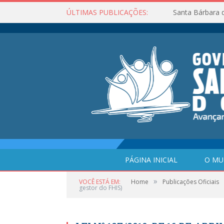
ÚLTIMAS PUBLICAÇÕES:
Santa Bárbara 
PÁGINA INICIAL
O MU
»
VOCÊ ESTÁ EM:
Home
Publicações Oficiais
gestor do FHIS)