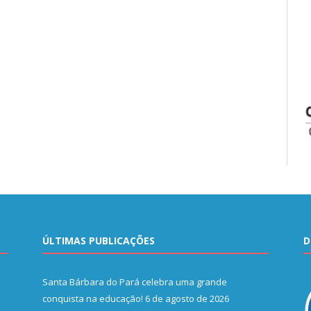
ÚLTIMAS PUBLICAÇÕES
D
Santa Bárbara do Pará celebra uma grande
conquista na educação!
6 de agosto de 2026