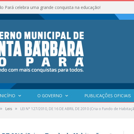
do Pará celebra uma grande conquista na educação!
NICÍPIO
O GOVERNO
PUBLICAÇÕES OFICIAIS
»
»
Leis
LEI N° 127/2010, DE 16 DE ABRIL DE 2010 (Cria o Fundo de Habitação 