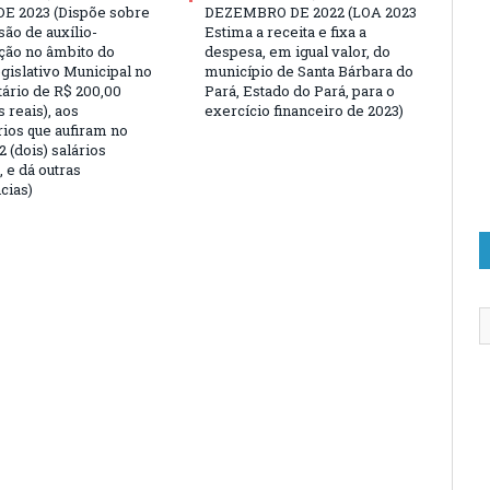
E 2023 (Dispõe sobre
DEZEMBRO DE 2022 (LOA 2023
são de auxílio-
Estima a receita e fixa a
ção no âmbito do
despesa, em igual valor, do
gislativo Municipal no
município de Santa Bárbara do
tário de R$ 200,00
Pará, Estado do Pará, para o
 reais), aos
exercício financeiro de 2023)
rios que aufiram no
 (dois) salários
 e dá outras
cias)