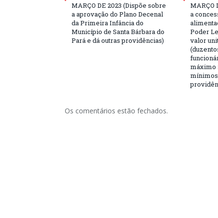
MARÇO DE 2023 (Dispõe sobre
MARÇO D
a aprovação do Plano Decenal
a conces
da Primeira Infância do
alimenta
Município de Santa Bárbara do
Poder Le
Pará e dá outras providências)
valor uni
(duzentos
funcioná
máximo 2
mínimos,
providên
Os comentários estão fechados.