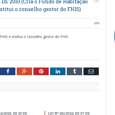
L DE 2010 (Cria o Fundo de Habitação
0
stitui o conselho gestor do FHIS)
LEIS
FHIS e institui o conselho gestor do FHIS.
tter
Facebook
Google+
Pinterest
LinkedIn
Tumblr
Email
62/2023, DE 23 DE
LEI Nº 261/2022, DE 07 DE