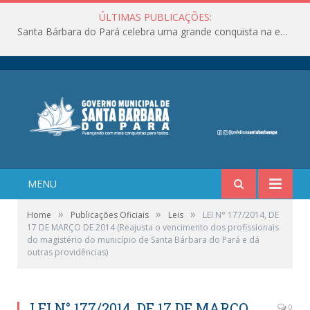
ÚLTIMAS PUBLICAÇÕES:
Santa Bárbara do Pará celebra uma grande conquista na educação!
MENU
»
»
»
Home
Publicações Oficiais
Leis
LEI N° 177/2014, DE
17 DE MARÇO DE 2014 (Reajusta o vencimento dos profissionais
do magistério do município de Santa Bárbara do Pará e dá
outras providências)
LEI N° 177/2014, DE 17 DE MARÇO
0