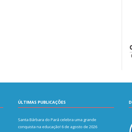
ÚLTIMAS PUBLICAÇÕES
D
Santa Bárbara do Pará celebra uma grande
conquista na educação!
6 de agosto de 2026