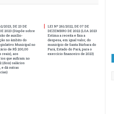
62/2023, DE 23 DE
LEI Nº 261/2022, DE 07 DE
E 2023 (Dispõe sobre
DEZEMBRO DE 2022 (LOA 2023
são de auxílio-
Estima a receita e fixa a
ção no âmbito do
despesa, em igual valor, do
gislativo Municipal no
município de Santa Bárbara do
tário de R$ 200,00
Pará, Estado do Pará, para o
 reais), aos
exercício financeiro de 2023)
rios que aufiram no
 (dois) salários
 e dá outras
cias)