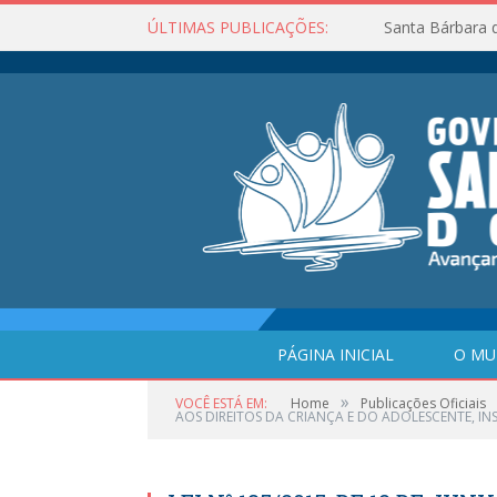
ÚLTIMAS PUBLICAÇÕES:
Santa Bárbara 
PÁGINA INICIAL
O MU
»
VOCÊ ESTÁ EM:
Home
Publicações Oficiais
AOS DIREITOS DA CRIANÇA E DO ADOLESCENTE, INST