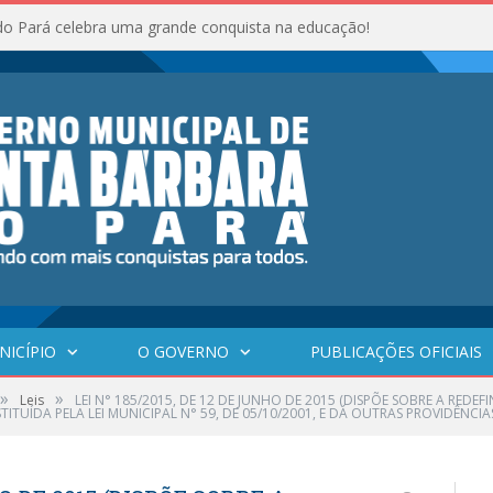
do Pará celebra uma grande conquista na educação!
NICÍPIO
O GOVERNO
PUBLICAÇÕES OFICIAIS
»
»
Leis
LEI N° 185/2015, DE 12 DE JUNHO DE 2015 (DISPÕE SOBRE A RED
ITUÍDA PELA LEI MUNICIPAL N° 59, DE 05/10/2001, E DÁ OUTRAS PROVIDÊNCIA