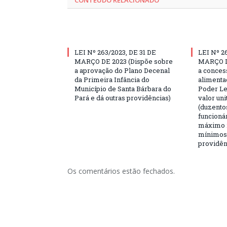
LEI Nº 263/2023, DE 31 DE
LEI Nº 2
MARÇO DE 2023 (Dispõe sobre
MARÇO D
a aprovação do Plano Decenal
a conces
da Primeira Infância do
alimenta
Município de Santa Bárbara do
Poder Le
Pará e dá outras providências)
valor uni
(duzentos
funcioná
máximo 2
mínimos,
providên
Os comentários estão fechados.