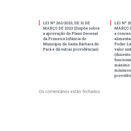
LEI Nº 263/2023, DE 31 DE
LEI Nº 2
MARÇO DE 2023 (Dispõe sobre
MARÇO D
a aprovação do Plano Decenal
a conces
da Primeira Infância do
alimenta
Município de Santa Bárbara do
Poder Le
Pará e dá outras providências)
valor uni
(duzentos
funcioná
máximo 2
mínimos,
providên
Os comentários estão fechados.