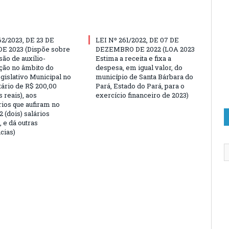
62/2023, DE 23 DE
LEI Nº 261/2022, DE 07 DE
E 2023 (Dispõe sobre
DEZEMBRO DE 2022 (LOA 2023
são de auxílio-
Estima a receita e fixa a
ção no âmbito do
despesa, em igual valor, do
gislativo Municipal no
município de Santa Bárbara do
tário de R$ 200,00
Pará, Estado do Pará, para o
 reais), aos
exercício financeiro de 2023)
rios que aufiram no
 (dois) salários
 e dá outras
cias)