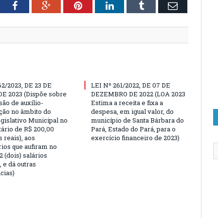
tter
Facebook
Google+
Pinterest
LinkedIn
Tumblr
Email
62/2023, DE 23 DE
LEI Nº 261/2022, DE 07 DE
E 2023 (Dispõe sobre
DEZEMBRO DE 2022 (LOA 2023
são de auxílio-
Estima a receita e fixa a
ção no âmbito do
despesa, em igual valor, do
gislativo Municipal no
município de Santa Bárbara do
tário de R$ 200,00
Pará, Estado do Pará, para o
 reais), aos
exercício financeiro de 2023)
rios que aufiram no
 (dois) salários
 e dá outras
cias)