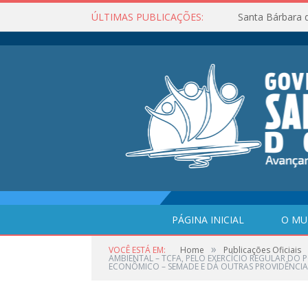
ÚLTIMAS PUBLICAÇÕES:
Santa Bárbara 
PÁGINA INICIAL
O MU
»
VOCÊ ESTÁ EM:
Home
Publicações Oficiais
AMBIENTAL – TCFA, PELO EXERCÍCIO REGULAR DO 
ECONÔMICO – SEMADE E DÁ OUTRAS PROVIDÊNCIA