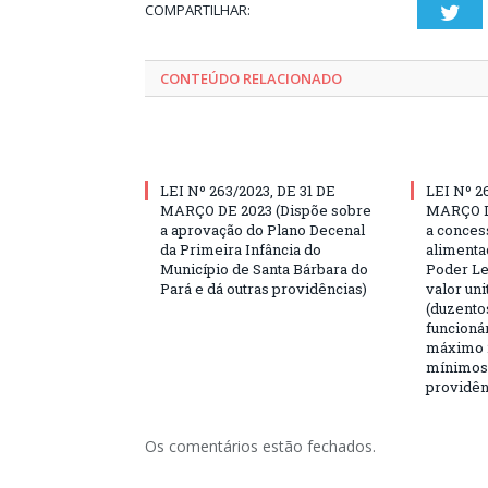
COMPARTILHAR:
Twi
CONTEÚDO RELACIONADO
LEI Nº 263/2023, DE 31 DE
LEI Nº 2
MARÇO DE 2023 (Dispõe sobre
MARÇO D
a aprovação do Plano Decenal
a conces
da Primeira Infância do
alimenta
Município de Santa Bárbara do
Poder Le
Pará e dá outras providências)
valor uni
(duzentos
funcioná
máximo 2
mínimos,
providên
Os comentários estão fechados.