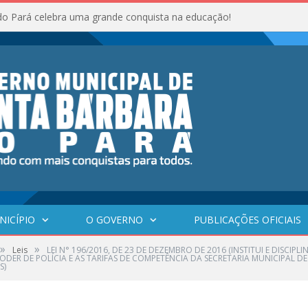
do Pará celebra uma grande conquista na educação!
NICÍPIO
O GOVERNO
PUBLICAÇÕES OFICIAIS
»
»
Leis
LEI N° 196/2016, DE 23 DE DEZEMBRO DE 2016 (INSTITUI E DISCIP
PODER DE POLÍCIA E AS TARIFAS DE COMPETÊNCIA DA SECRETARIA MUNICIPAL 
S)