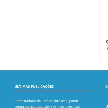
ÚLTIMAS PUBLICAÇÕES
D
Santa Bárbara do Pará celebra uma grande
conquista na educação!
6 de agosto de 2026