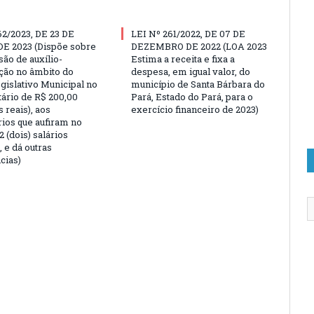
62/2023, DE 23 DE
LEI Nº 261/2022, DE 07 DE
E 2023 (Dispõe sobre
DEZEMBRO DE 2022 (LOA 2023
são de auxílio-
Estima a receita e fixa a
ção no âmbito do
despesa, em igual valor, do
gislativo Municipal no
município de Santa Bárbara do
tário de R$ 200,00
Pará, Estado do Pará, para o
 reais), aos
exercício financeiro de 2023)
rios que aufiram no
 (dois) salários
 e dá outras
cias)