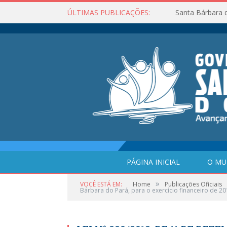
ÚLTIMAS PUBLICAÇÕES:
Santa Bárbara 
PÁGINA INICIAL
O MU
»
VOCÊ ESTÁ EM:
Home
Publicações Oficiais
Bárbara do Pará, para o exercício financeiro de 20