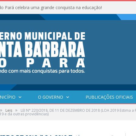
do Pará celebra uma grande conquista na educação!
NICÍPIO
O GOVERNO
PUBLICAÇÕES OFICIAIS
»
»
Leis
LEI N° 220/2018, DE 11 DE DEZEMBRO DE 2018 (LOA 2019 Estima a R
19 e dá outras providências)