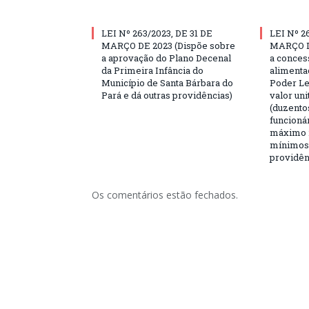
LEI Nº 263/2023, DE 31 DE
LEI Nº 2
MARÇO DE 2023 (Dispõe sobre
MARÇO D
a aprovação do Plano Decenal
a conces
da Primeira Infância do
alimenta
Município de Santa Bárbara do
Poder Le
Pará e dá outras providências)
valor uni
(duzentos
funcioná
máximo 2
mínimos,
providên
Os comentários estão fechados.