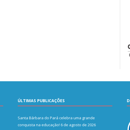
ÚLTIMAS PUBLICAÇÕES
D
Santa Bárbara do Pará celebra uma grande
conquista na educação!
6 de agosto de 2026