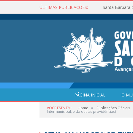
ÚLTIMAS PUBLICAÇÕES:
Santa Bárbara 
PÁGINA INICIAL
O MU
»
VOCÊ ESTÁ EM:
Home
Publicações Oficiais
Intermunicipal, e dá outras providências)