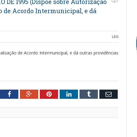
HO DE 1995 (Dispõe sobre Autorização
0
o de Acordo Intermunicipal, e dá
LEIS
alização de Acordo Intermunicipal, e dá outras providências
tter
Facebook
Google+
Pinterest
LinkedIn
Tumblr
Email