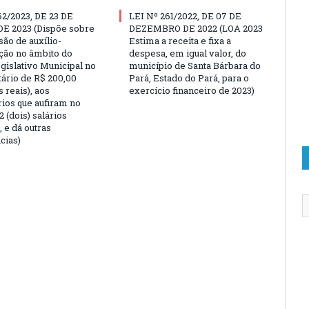
62/2023, DE 23 DE
LEI Nº 261/2022, DE 07 DE
E 2023 (Dispõe sobre
DEZEMBRO DE 2022 (LOA 2023
são de auxílio-
Estima a receita e fixa a
ção no âmbito do
despesa, em igual valor, do
gislativo Municipal no
município de Santa Bárbara do
tário de R$ 200,00
Pará, Estado do Pará, para o
 reais), aos
exercício financeiro de 2023)
rios que aufiram no
 (dois) salários
 e dá outras
cias)