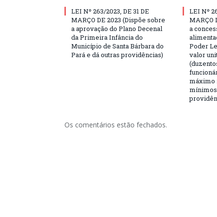
LEI Nº 263/2023, DE 31 DE
LEI Nº 2
MARÇO DE 2023 (Dispõe sobre
MARÇO D
a aprovação do Plano Decenal
a conces
da Primeira Infância do
alimenta
Município de Santa Bárbara do
Poder Le
Pará e dá outras providências)
valor uni
(duzentos
funcioná
máximo 2
mínimos,
providên
Os comentários estão fechados.