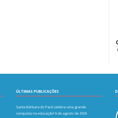
ÚLTIMAS PUBLICAÇÕES
D
Santa Bárbara do Pará celebra uma grande
conquista na educação!
6 de agosto de 2026