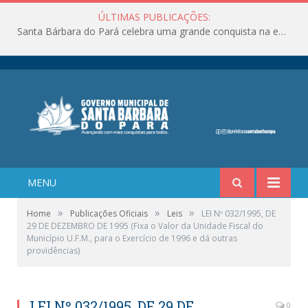
ÚLTIMAS PUBLICAÇÕES:
Santa Bárbara do Pará celebra uma grande conquista na educação!
MENU
»
»
»
Home
Publicações Oficiais
Leis
LEI Nº 032/1995, DE
29 DE DEZEMBRO DE 1995 (Fixa o Valor da Unidade Fiscal do
Município U.F.M., para o Exercício de 1996 e dá outras
providências)
LEI Nº 032/1995, DE 29 DE
0