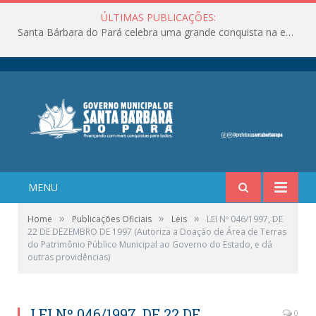
ÚLTIMAS PUBLICAÇÕES:
Santa Bárbara do Pará celebra uma grande conquista na educação!
MENU
»
»
»
Home
Publicações Oficiais
Leis
LEI Nº 046/1997, DE
22 DE DEZEMBRO DE 1997 (Autoriza a Doação de Área de Terras
do Patrimônio Público Municipal ao Governo do Estado, e dá
outras providências)
LEI Nº 046/1997, DE 22 DE
0