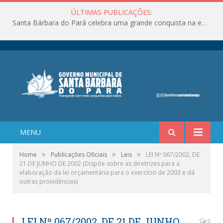
ÚLTIMAS PUBLICAÇÕES:
Santa Bárbara do Pará celebra uma grande conquista na educação!
MENU
»
»
»
Home
Publicações Oficiais
Leis
LEI Nº 067/2002, DE
21 DE JUNHO DE 2002 (Dispõe sobre as diretrizes para a
elaboração da lei orçamentária para o exercício de 2003 e dá
outras providências)
LEI Nº 067/2002, DE 21 DE JUNHO
0