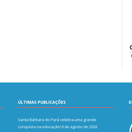
ÚLTIMAS PUBLICAÇÕES
D
Santa Bárbara do Pará celebra uma grande
conquista na educação!
6 de agosto de 2026