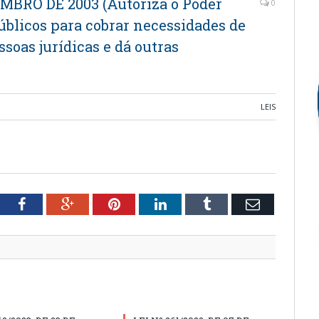
EMBRO DE 2003 (Autoriza o Poder
0
úblicos para cobrar necessidades de
essoas jurídicas e dá outras
LEIS
tter
Facebook
Google+
Pinterest
LinkedIn
Tumblr
Email