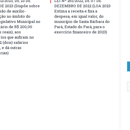
62/2023, DE 23 DE
LEI Nº 261/2022, DE 07 DE
E 2023 (Dispõe sobre
DEZEMBRO DE 2022 (LOA 2023
são de auxílio-
Estima a receita e fixa a
ção no âmbito do
despesa, em igual valor, do
gislativo Municipal no
município de Santa Bárbara do
tário de R$ 200,00
Pará, Estado do Pará, para o
 reais), aos
exercício financeiro de 2023)
rios que aufiram no
 (dois) salários
 e dá outras
cias)