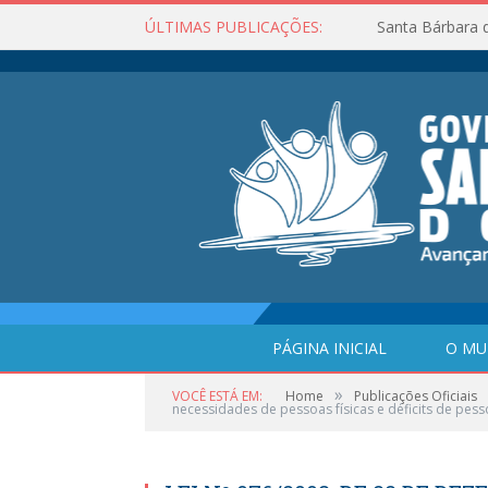
ÚLTIMAS PUBLICAÇÕES:
Santa Bárbara 
PÁGINA INICIAL
O MU
»
VOCÊ ESTÁ EM:
Home
Publicações Oficiais
necessidades de pessoas físicas e déficits de pess