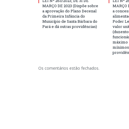
LEI Nº 263/2023, DE 31 DE
LEI Nº 2
MARÇO DE 2023 (Dispõe sobre
MARÇO D
a aprovação do Plano Decenal
a conces
da Primeira Infância do
alimenta
Município de Santa Bárbara do
Poder Le
Pará e dá outras providências)
valor uni
(duzentos
funcioná
máximo 2
mínimos,
providên
Os comentários estão fechados.