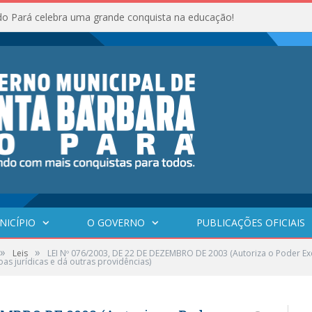
do Pará celebra uma grande conquista na educação!
NICÍPIO
O GOVERNO
PUBLICAÇÕES OFICIAIS
»
»
Leis
LEI Nº 076/2003, DE 22 DE DEZEMBRO DE 2003 (Autoriza o Poder Exe
oas jurídicas e dá outras providências)