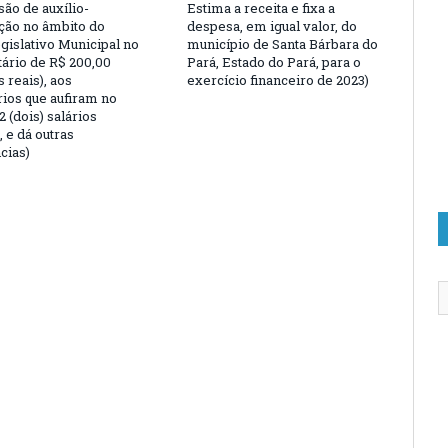
são de auxílio-
Estima a receita e fixa a
ção no âmbito do
despesa, em igual valor, do
gislativo Municipal no
município de Santa Bárbara do
tário de R$ 200,00
Pará, Estado do Pará, para o
 reais), aos
exercício financeiro de 2023)
rios que aufiram no
 (dois) salários
 e dá outras
cias)