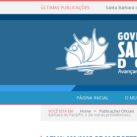
ÚLTIMAS PUBLICAÇÕES:
Santa Bárbara 
PÁGINA INICIAL
O MU
»
VOCÊ ESTÁ EM:
Home
Publicações Oficiais
Bárbara do Pará/PA, e dá outras providências.)