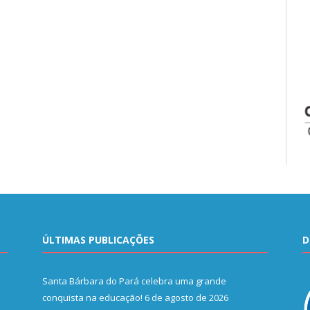
ÚLTIMAS PUBLICAÇÕES
D
Santa Bárbara do Pará celebra uma grande
conquista na educação!
6 de agosto de 2026