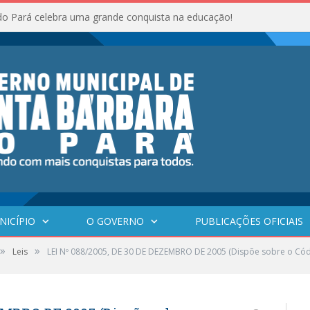
do Pará celebra uma grande conquista na educação!
NICÍPIO
O GOVERNO
PUBLICAÇÕES OFICIAIS
»
»
Leis
LEI Nº 088/2005, DE 30 DE DEZEMBRO DE 2005 (Dispõe sobre o Códig