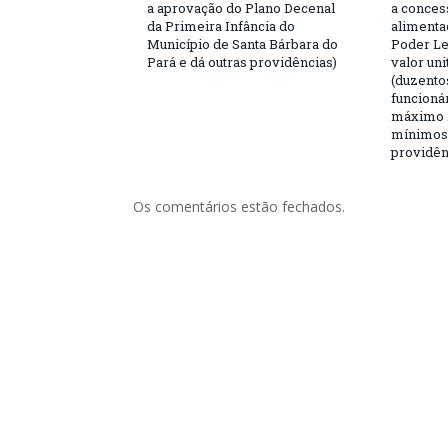
a aprovação do Plano Decenal
a conces
da Primeira Infância do
alimenta
Município de Santa Bárbara do
Poder Le
Pará e dá outras providências)
valor uni
(duzentos
funcioná
máximo 2
mínimos,
providên
Os comentários estão fechados.