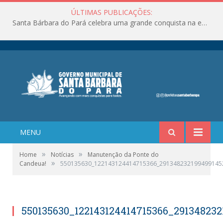
ÚLTIMAS PUBLICAÇÕES:
Santa Bárbara do Pará celebra uma grande conquista na educação!
MENU
»
»
Home
Notícias
Manutenção da Ponte do
»
Candeua!
550135630_122143124414715366_291348232199499145
550135630_122143124414715366_29134823