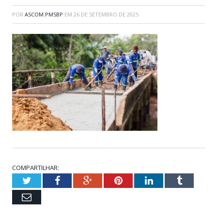
POR
ASCOM.PMSBP
EM
26 DE SETEMBRO DE 2025
COMPARTILHAR:
Twitter
Facebook
Google+
Pinterest
LinkedIn
Tumblr
Email