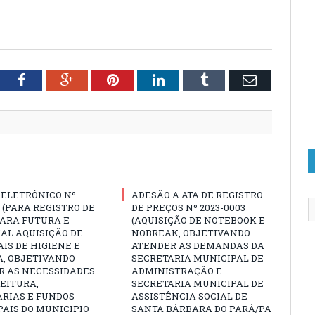
tter
Facebook
Google+
Pinterest
LinkedIn
Tumblr
Email
 ELETRÔNICO Nº
ADESÃO A ATA DE REGISTRO
3 (PARA REGISTRO DE
DE PREÇOS Nº 2023-0003
PARA FUTURA E
(AQUISIÇÃO DE NOTEBOOK E
AL AQUISIÇÃO DE
NOBREAK, OBJETIVANDO
IS DE HIGIENE E
ATENDER AS DEMANDAS DA
A, OBJETIVANDO
SECRETARIA MUNICIPAL DE
R AS NECESSIDADES
ADMINISTRAÇÃO E
EITURA,
SECRETARIA MUNICIPAL DE
ARIAS E FUNDOS
ASSISTÊNCIA SOCIAL DE
AIS DO MUNICIPIO
SANTA BÁRBARA DO PARÁ/PA