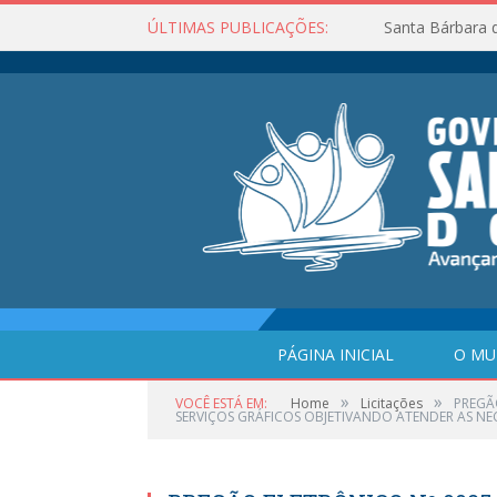
ÚLTIMAS PUBLICAÇÕES:
Santa Bárbara 
PÁGINA INICIAL
O MU
»
»
VOCÊ ESTÁ EM:
Home
Licitações
PREGÃ
SERVIÇOS GRÁFICOS OBJETIVANDO ATENDER AS NEC