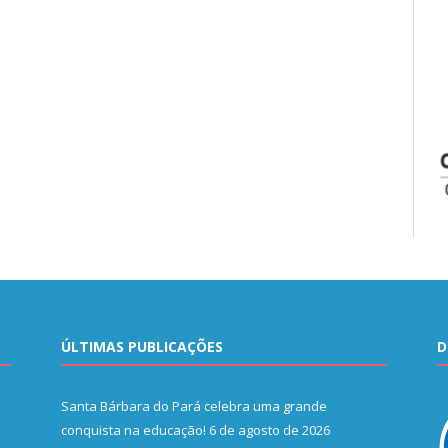
ÚLTIMAS PUBLICAÇÕES
D
Santa Bárbara do Pará celebra uma grande
conquista na educação!
6 de agosto de 2026