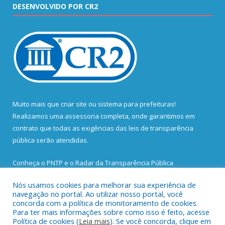
DESENVOLVIDO POR CR2
Muito mais que
criar site
ou
sistema para prefeituras
!
Realizamos uma
assessoria
completa, onde garantimos em
contrato que todas as exigências das
leis de transparência
pública
serão atendidas.
Conheça o
PNTP
e o
Radar da Transparência Pública
Nós usamos cookies para melhorar sua experiência de
navegação no portal. Ao utilizar nosso portal, você
concorda com a política de monitoramento de cookies.
Para ter mais informações sobre como isso é feito, acesse
Todos os direitos reservados a Prefeitura Municipal de Santa
Política de cookies (
Leia mais
). Se você concorda, clique em