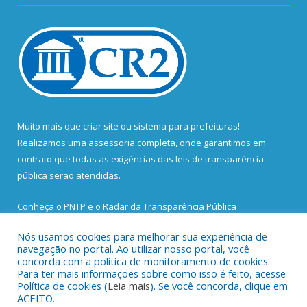
Muito mais que
criar site
ou
sistema para prefeituras
!
Realizamos uma
assessoria
completa, onde garantimos em
contrato que todas as exigências das
leis de transparência
pública
serão atendidas.
Conheça o
PNTP
e o
Radar da Transparência Pública
Nós usamos cookies para melhorar sua experiência de
navegação no portal. Ao utilizar nosso portal, você
concorda com a política de monitoramento de cookies.
Para ter mais informações sobre como isso é feito, acesse
Todos os direitos reservados a Prefeitura Municipal de Santa
Política de cookies (
Leia mais
). Se você concorda, clique em
Bárbara do Pará.
ACEITO.