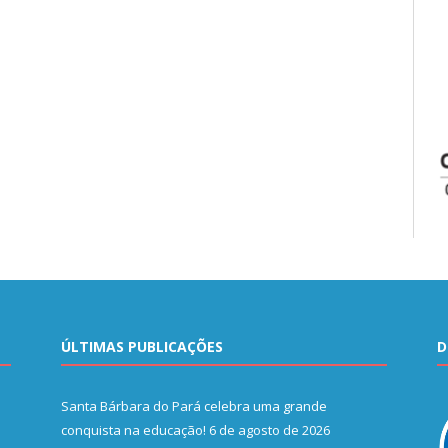
ÚLTIMAS PUBLICAÇÕES
D
Santa Bárbara do Pará celebra uma grande
conquista na educação!
6 de agosto de 2026