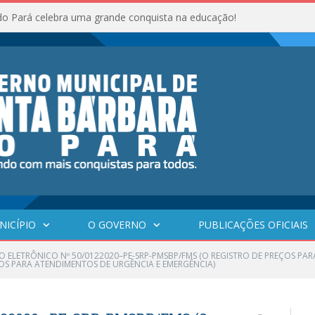
do Pará celebra uma grande conquista na educação!
NICÍPIO
O GOVERNO
PUBLICAÇÕES OFICIAIS
O ELETRÔNICO Nº 50/0122020–PE-SRP-PMSBP/FMS (O REGISTRO DE PREÇOS P
OS PARA ATENDIMENTOS DE URGÊNCIA E EMERGÊNCIA)